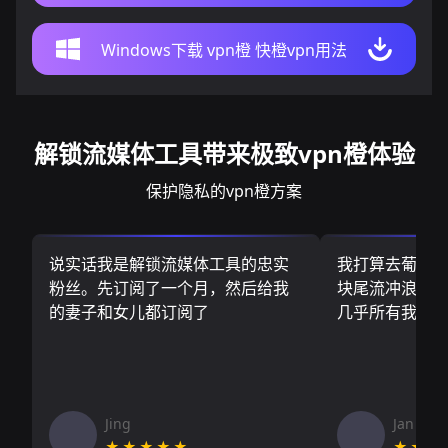
Windows下载 vpn橙 快橙vpn用法
解锁流媒体工具带来极致vpn橙体验
保护隐私的vpn橙方案
说实话我是解锁流媒体工具的忠实
我打算去葡萄
粉丝。先订阅了一个月，然后给我
块尾流冲浪板.
的妻子和女儿都订阅了
几乎所有我需
Jing
Jan V
★★★★★
★★★